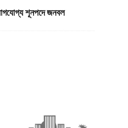
য়োগযোগ্য শূনপদে জনবল